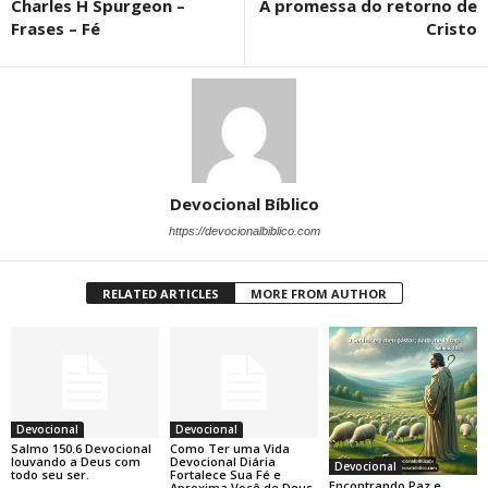
Charles H Spurgeon –
A promessa do retorno de
Frases – Fé
Cristo
Devocional Bíblico
https://devocionalbiblico.com
RELATED ARTICLES
MORE FROM AUTHOR
Devocional
Devocional
Salmo 150.6 Devocional
Como Ter uma Vida
louvando a Deus com
Devocional Diária
Devocional
todo seu ser.
Fortalece Sua Fé e
Encontrando Paz e
Aproxima Você de Deus