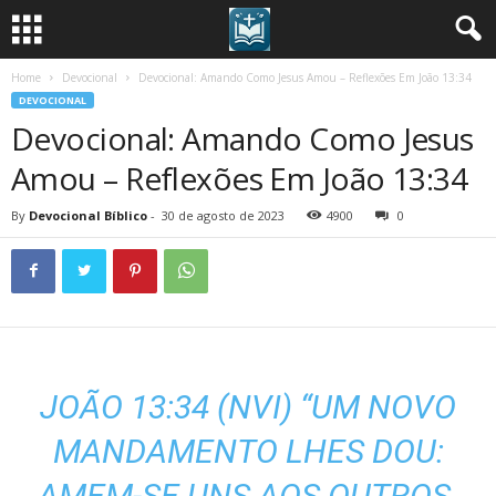
Home
Devocional
Devocional: Amando Como Jesus Amou – Reflexões Em João 13:34
DEVOCIONAL
Devocional: Amando Como Jesus
Amou – Reflexões Em João 13:34
By
Devocional Bíblico
-
30 de agosto de 2023
4900
0
JOÃO 13:34 (NVI)
“UM NOVO
MANDAMENTO LHES DOU:
AMEM-SE UNS AOS OUTROS.