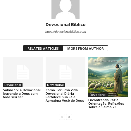
Devocional Bíblico
https://devocionalbiblico.com
RELATED ARTICLES
MORE FROM AUTHOR
Devocional
Devocional
Salmo 150.6 Devocional
Como Ter uma Vida
louvando a Deus com
Devocional Diária
Devocional
todo seu ser.
Fortalece Sua Fé e
Encontrando Paz e
Aproxima Você de Deus
Orientação: Reflexões
sobre o Salmo 23