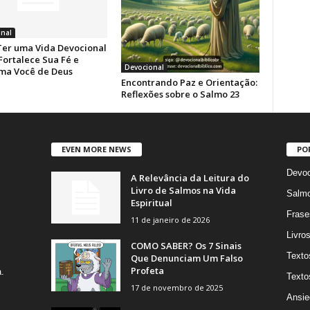
nal
er uma Vida Devocional
Fortalece Sua Fé e
Devocional
ma Você de Deus
Encontrando Paz e Orientação:
Reflexões sobre o Salmo 23
EVEN MORE NEWS
PO
Devoc
A Relevância da Leitura do
Livro de Salmos na Vida
Salm
Espiritual
Frase
11 de janeiro de 2026
Livro
COMO SABER? Os 7 Sinais
Texto
Que Denunciam Um Falso
,
Profeta
.
Texto
17 de novembro de 2025
Ansie