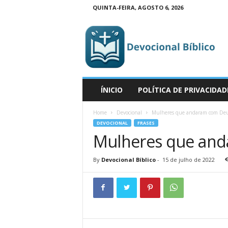
QUINTA-FEIRA, AGOSTO 6, 2026
D
e
v
o
c
i
o
ÍNICIO
POLÍTICA DE PRIVACIDAD
n
a
Home
Devocional
Mulheres que andaram com De
l
DEVOCIONAL
FRASES
B
Mulheres que an
í
b
By
Devocional Bíblico
-
15 de julho de 2022
l
i
c
o