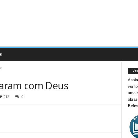
E
us
Ver
Assim
daram com Deus
vento
uma m
912
0
obras
Ecles