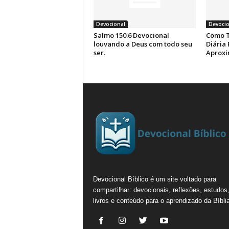
Devocional
Devocio
Salmo 150.6 Devocional
Como T
louvando a Deus com todo seu
Diária 
ser.
Aproxi
Devocional Bíblico é um site voltado para
compartilhar: devocionais, reflexões, estudos
livros e conteúdo para o aprendizado da Bíblia