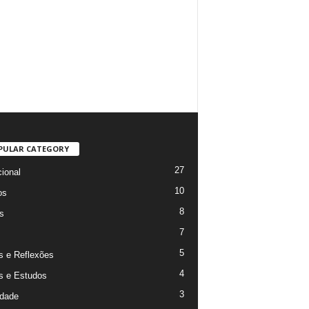
PULAR CATEGORY
27
ional
10
os
8
s
7
s
5
s e Reflexões
4
s e Estudos
3
dade