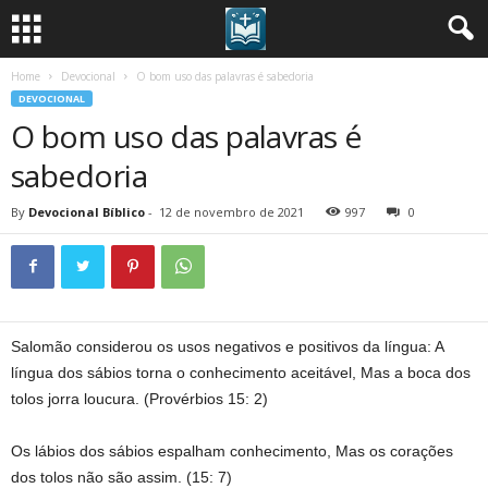
Home
Devocional
O bom uso das palavras é sabedoria
DEVOCIONAL
O bom uso das palavras é
sabedoria
By
Devocional Bíblico
-
12 de novembro de 2021
997
0
Salomão considerou os usos negativos e positivos da língua: A
língua dos sábios torna o conhecimento aceitável, Mas a boca dos
tolos jorra loucura. (Provérbios 15: 2)
Os lábios dos sábios espalham conhecimento, Mas os corações
dos tolos não são assim. (15: 7)