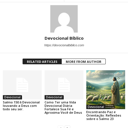
Devocional Bíblico
https://devocionalbiblico.com
RELATED ARTICLES
MORE FROM AUTHOR
Devocional
Devocional
Salmo 150.6 Devocional
Como Ter uma Vida
louvando a Deus com
Devocional Diária
Devocional
todo seu ser.
Fortalece Sua Fé e
Encontrando Paz e
Aproxima Você de Deus
Orientação: Reflexões
sobre o Salmo 23