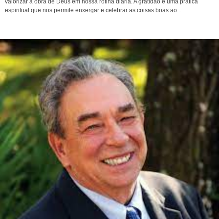
valorizar a obra de Deus em nossa rotina diária. A gratidão é uma prática
espiritual que nos permite enxergar e celebrar as coisas boas ao...