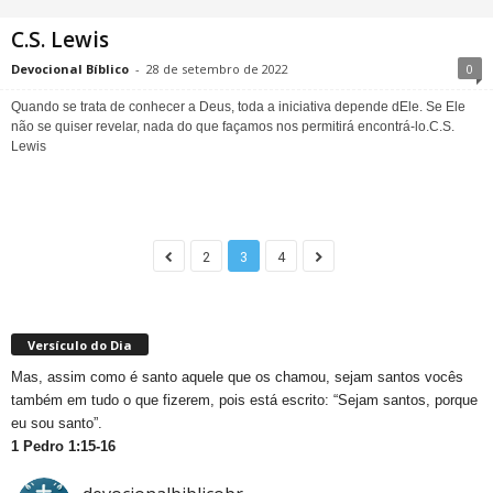
C.S. Lewis
Devocional Bíblico
-
28 de setembro de 2022
0
Quando se trata de conhecer a Deus, toda a iniciativa depende dEle. Se Ele
não se quiser revelar, nada do que façamos nos permitirá encontrá-lo.C.S.
Lewis
2
3
4
Versículo do Dia
Mas, assim como é santo aquele que os chamou, sejam santos vocês
também em tudo o que fizerem, pois está escrito: “Sejam santos, porque
eu sou santo”.
1 Pedro 1:15-16