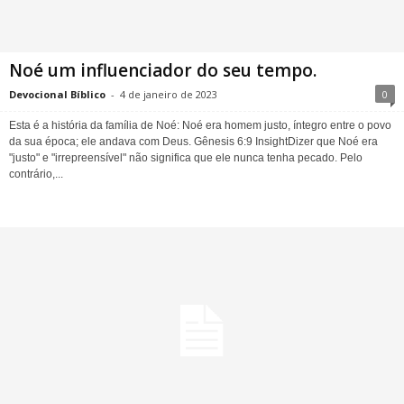
Noé um influenciador do seu tempo.
Devocional Bíblico
-
4 de janeiro de 2023
0
Esta é a história da família de Noé: Noé era homem justo, íntegro entre o povo
da sua época; ele andava com Deus. Gênesis 6:9 InsightDizer que Noé era
"justo" e "irrepreensível" não significa que ele nunca tenha pecado. Pelo
contrário,...