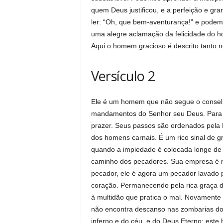
quem Deus justificou, e a perfeição e g
ler: “Oh, que bem-aventurança!” e podem
uma alegre aclamação da felicidade do 
Aqui o homem gracioso é descrito tanto n
Versículo 2
Ele é um homem que não segue o conselh
mandamentos do Senhor seu Deus. Para e
prazer. Seus passos são ordenados pela P
dos homens carnais. É um rico sinal de g
quando a impiedade é colocada longe de 
caminho dos pecadores. Sua empresa é ma
pecador, ele é agora um pecador lavado p
coração. Permanecendo pela rica graça d
à multidão que pratica o mal. Novamente 
não encontra descanso nas zombarias do
inferno e do céu, e do Deus Eterno; este 