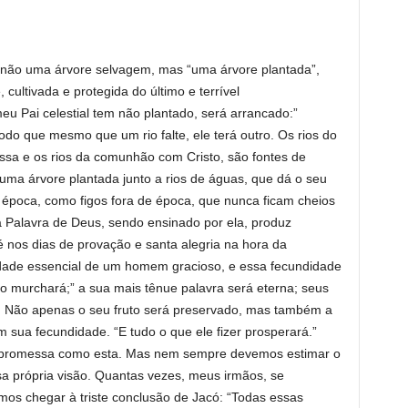
 não uma árvore selvagem, mas “uma árvore plantada”,
cultivada e protegida do último e terrível
eu Pai celestial tem não plantado, será arrancado:”
odo que mesmo que um rio falte, ele terá outro. Os rios do
essa e os rios da comunhão com Cristo, são fontes de
uma árvore plantada junto a rios de águas, que dá o seu
e época, como figos fora de época, que nunca ficam cheios
 Palavra de Deus, sendo ensinado por ela, produz
 nos dias de provação e santa alegria na hora da
idade essencial de um homem gracioso, e essa fecundidade
o murchará;” a sua mais tênue palavra será eterna; seus
 Não apenas o seu fruto será preservado, mas também a
 sua fecundidade. “E tudo o que ele fizer prosperará.”
romessa como esta. Mas nem sempre devemos estimar o
 própria visão. Quantas vezes, meus irmãos, se
s chegar à triste conclusão de Jacó: “Todas essas