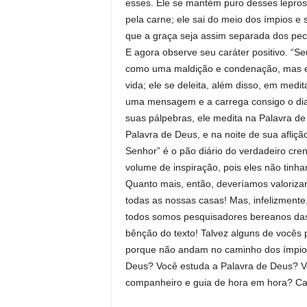
esses. Ele se mantém puro desses lepro
pela carne; ele sai do meio dos ímpios e
que a graça seja assim separada dos pec
E agora observe seu caráter positivo. “Seu
como uma maldição e condenação, mas est
vida; ele se deleita, além disso, em medit
uma mensagem e a carrega consigo o dia 
suas pálpebras, ele medita na Palavra de
Palavra de Deus, e na noite de sua afliçã
Senhor” é o pão diário do verdadeiro cren
volume de inspiração, pois eles não tinha
Quanto mais, então, deveríamos valorizar 
todas as nossas casas! Mas, infelizmente
todos somos pesquisadores bereanos das 
bênção do texto! Talvez alguns de vocês 
porque não andam no caminho dos ímpios;
Deus? Você estuda a Palavra de Deus? V
companheiro e guia de hora em hora? Cas