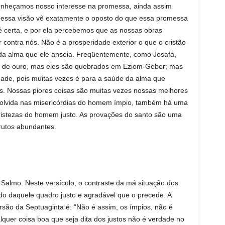
conheçamos nosso interesse na promessa, ainda assim
 essa visão vê exatamente o oposto do que essa promessa
 é certa, e por ela percebemos que as nossas obras
ontra nós. Não é a prosperidade exterior o que o cristão
 da alma que ele anseia. Freqüentemente, como Josafá,
ca de ouro, mas eles são quebrados em Eziom-Geber; mas
ade, pois muitas vezes é para a saúde da alma que
s. Nossas piores coisas são muitas vezes nossas melhores
olvida nas misericórdias do homem ímpio, também há uma
ristezas do homem justo. As provações do santo são uma
frutos abundantes.
almo. Neste versículo, o contraste da má situação dos
do daquele quadro justo e agradável que o precede. A
rsão da Septuaginta é: “Não é assim, os ímpios, não é
uer coisa boa que seja dita dos justos não é verdade no