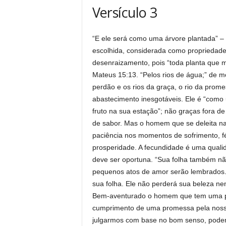
Versículo 3
“E ele será como uma árvore plantada” –
escolhida, considerada como propriedade, 
desenraizamento, pois “toda planta que m
Mateus 15:13. “Pelos rios de água;” de m
perdão e os rios da graça, o rio da prom
abastecimento inesgotáveis. Ele é “como 
fruto na sua estação”; não graças fora d
de sabor. Mas o homem que se deleita na
paciência nos momentos de sofrimento, fé
prosperidade. A fecundidade é uma qual
deve ser oportuna. “Sua folha também nã
pequenos atos de amor serão lembrados.
sua folha. Ele não perderá sua beleza nem
Bem-aventurado o homem que tem uma p
cumprimento de uma promessa pela nossa
julgarmos com base no bom senso, podemo