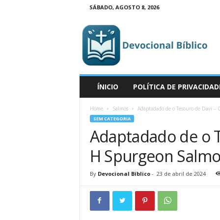
SÁBADO, AGOSTO 8, 2026
D
e
v
o
c
i
o
ÍNICIO
POLÍTICA DE PRIVACIDAD
n
a
Home
Salmos
Adaptadado de o Tesouro de Davi – 
l
SEM CATEGORIA
B
Adaptadado de o T
í
b
H Spurgeon Salmo
l
i
By
Devocional Bíblico
-
23 de abril de 2024
c
o