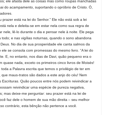
sos; ele afasta dele as coisas más como roupas manchadas
 sai do acampamento, suportando o opróbrio de Cristo. Ó,
adores.
 prazer está na lei do Senhor.” Ele não está sob a lei
á nela e deleita-se em estar nela como sua regra de
ar nele, lê-lo durante o dia e pensar nele à noite. Ele pega
todo; e nas vigílias noturnas, quando o sono abandona
 Deus. No dia de sua prosperidade ele canta salmos da
o ele se consola com promessas do mesmo livro. “A lei do
te. E, no entanto, nos dias de Davi, quão pequeno era o
m quase nada, exceto os primeiros cinco livros de Moisés!
toda a Palavra escrita que temos o privilégio de ter em
, que maus-tratos são dados a este anjo do céu! Nem
Escrituras. Quão poucos entre nós podem reivindicar a
possam reivindicar uma espécie de pureza negativa,
 mas deixe-me perguntar: seu prazer está na lei de
ocê faz dele o homem de sua mão direita – seu melhor
o contrário, esta bênção não pertence a você.