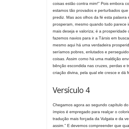
coisas estão contra mim!” Pois embora 
estamos tão provados e perturbados que
prediz. Mas aos olhos da fé esta palavra
prosperam, mesmo quando tudo parece ir c
mais deseja e valoriza; é a prosperidade
fazemos navios para ir a Társis em bus
mesmo aqui há uma verdadeira prosperid
seríamos pobres, enlutados e perseguido
coisas. Assim como há uma maldição env
bênção escondida nas cruzes, perdas e t
criação divina, pela qual ele cresce e dá 
Versículo 4
Chegamos agora ao segundo capítulo do S
ímpios é empregado para realçar o colori
tradução mais forçada da Vulgata e da ve
assim.” E devemos compreender que qualq