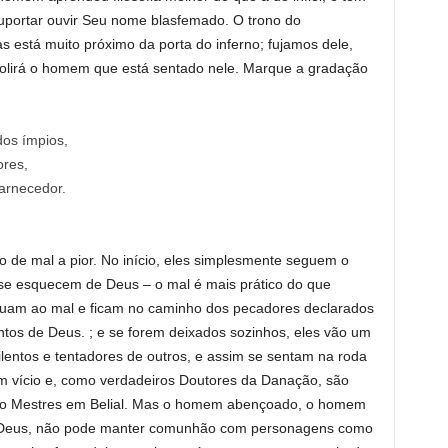
uportar ouvir Seu nome blasfemado. O trono do
 está muito próximo da porta do inferno; fujamos dele,
ngolirá o homem que está sentado nele. Marque a gradação
os ímpios,
res,
arnecedor.
de mal a pior. No início, eles simplesmente seguem o
se esquecem de Deus – o mal é mais prático do que
bituam ao mal e ficam no caminho dos pecadores declarados
os de Deus. ; e se forem deixados sozinhos, eles vão um
lentos e tentadores de outros, e assim se sentam na roda
m vício e, como verdadeiros Doutores da Danação, são
omo Mestres em Belial. Mas o homem abençoado, o homem
 Deus, não pode manter comunhão com personagens como