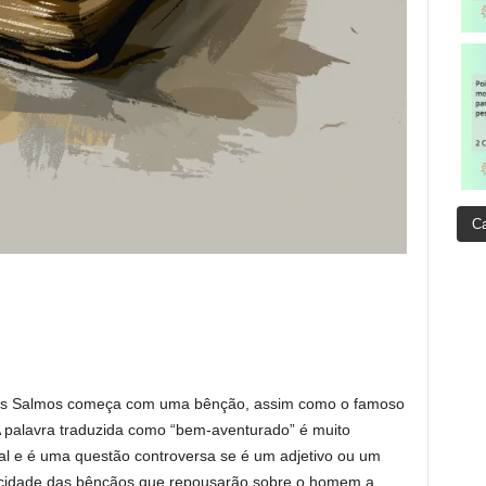
Ca
os Salmos começa com uma bênção, assim como o famoso
palavra traduzida como “bem-aventurado” é muito
ural e é uma questão controversa se é um adjetivo ou um
licidade das bênçãos que repousarão sobre o homem a