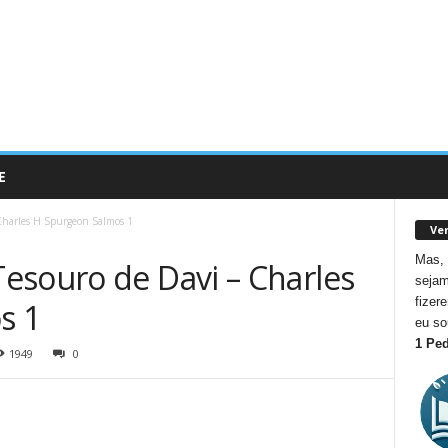
E
Charles H Spurgeon Salmos 1
Ver
Mas, 
esouro de Davi – Charles
sejam
fizer
s 1
eu so
1 Ped
1949
0