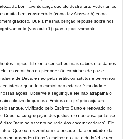
randeza da bem-aventurança que ele desfrutará. Poderíamos
os muito bem considerá-lo (como faz Ainsworth) como
homem gracioso. Que a mesma bênção repouse sobre nós!
egativamente (versículo 1) quanto positivamente
o dos ímpios. Ele toma conselhos mais sábios e anda nos
le, os caminhos da piedade são caminhos de paz e
alavra de Deus, e não pelos artifícios astutos e perversos
raça interior quando a caminhada exterior é mudada e
nossas ações. Observe a seguir que ele não atrapalha o
is seletiva do que era. Embora ele próprio seja um
elo sangue, vivificado pelo Espírito Santo e renovado no
e Deus na congregação dos justos, ele não ousa juntar-se
é dito: “nem se assenta na roda dos escarnecedores”. Ele
 ateu. Que outros zombem do pecado, da eternidade, do
homem aprendeu filosofia melhor do que a do infiel, e tem