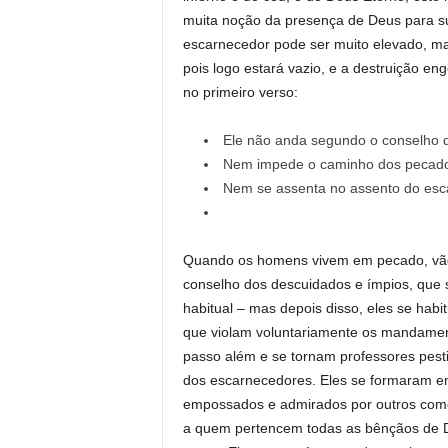
muita noção da presença de Deus para s
escarnecedor pode ser muito elevado, mas
pois logo estará vazio, e a destruição e
no primeiro verso:
Ele não anda segundo o conselho d
Nem impede o caminho dos pecado
Nem se assenta no assento do esc
Quando os homens vivem em pecado, vão 
conselho dos descuidados e ímpios, que 
habitual – mas depois disso, eles se ha
que violam voluntariamente os mandament
passo além e se tornam professores pesti
dos escarnecedores. Eles se formaram e
empossados ​​e admirados por outros c
a quem pertencem todas as bênçãos de